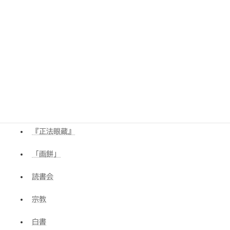
ユージン・ジェンドリン
道元
ゲシュタルト
実存哲学
ポーラ・バトム
『正法眼蔵』
「画餅」
読書会
宗教
白書