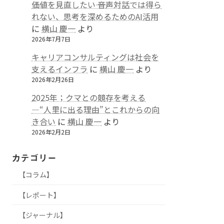
価値を見直したい―― 音声対話では得ら
れない、思考を深めるためのAI活用
に
横山 慶一
より
2026年7月7日
キャリアコンサルティングは社会を
支えるインフラ
に
横山 慶一
より
2026年2月26日
2025年；クマとの競存を考える
—“人里に出る理由”とこれからの向
き合い
に
横山 慶一
より
2026年2月2日
カテゴリー
【コラム】
【レポート】
【ジャーナル】