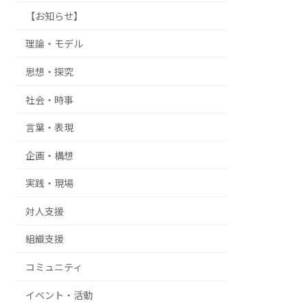
【お知らせ】
理論・モデル
思想・探究
社会・時事
言葉・表現
企画・構想
実践・現場
対人支援
組織支援
コミュニティ
イベント・活動