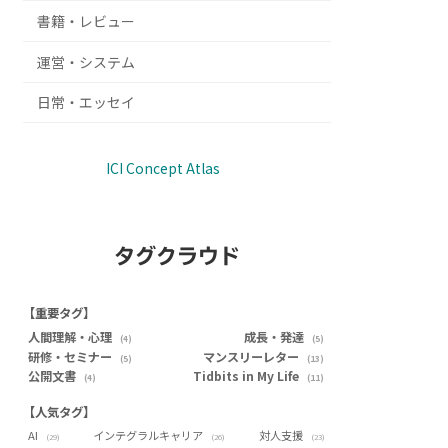
書籍・レビュー
運営・システム
日常・エッセイ
ICI Concept Atlas
タグクラウド
【重要タグ】
人間理解・心理
成長・発達
(4)
(5)
研修・セミナー
マンスリーレター
(5)
(13)
公開文書
Tidbits in My Life
(4)
(11)
【人気タグ】
AI
インテグラルキャリア
対人支援
(29)
(26)
(23)