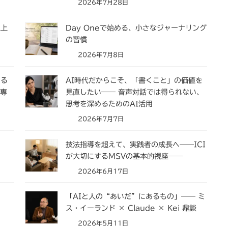
2026年7月28日
三上
Day Oneで始める、小さなジャーナリング
の習慣
2026年7月8日
ぐる
AI時代だからこそ、「書くこと」の価値を
の専
見直したい―― 音声対話では得られない、
思考を深めるためのAI活用
2026年7月7日
技法指導を超えて、実践者の成長へ――ICI
が大切にするMSVの基本的視座――
2026年6月17日
「AIと人の“あいだ”にあるもの」—— ミ
ス・イーランド × Claude × Kei 鼎談
2026年5月11日