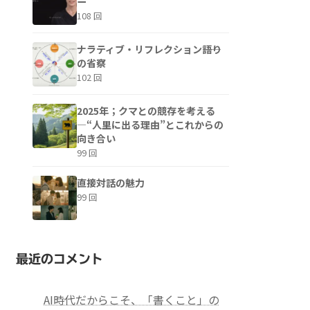
ー
108 回
ナラティブ・リフレクション――語り
の省察
102 回
2025年；クマとの競存を考える
—“人里に出る理由”とこれからの
向き合い
99 回
直接対話の魅力
99 回
最近のコメント
AI時代だからこそ、「書くこと」の