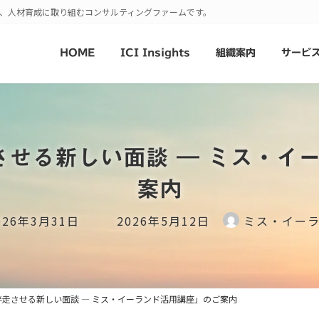
発、人材育成に取り組むコンサルティングファームです。
HOME
ICI Insights
組織案内
サービ
走させる新しい面談 ― ミス・イ
案内
最
026年3月31日
2026年5月12日
ミス・イー
終
更
新
日
を伴走させる新しい面談 ― ミス・イーランド活用講座」のご案内
時