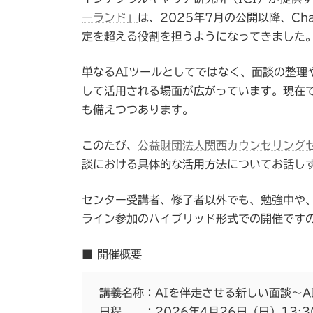
ーランド」
は、2025年7月の公開以降、Ch
定を超える役割を担うようになってきました
単なるAIツールとしてではなく、面談の整理
して活用される場面が広がっています。現在
も備えつつあります。
このたび、
公益財団法人関西カウンセリング
談における具体的な活用方法についてお話し
センター受講者、修了者以外でも、勉強中や
ライン参加のハイブリッド形式での開催です
■ 開催概要
講義名称：AIを伴走させる新しい面談～A
日程 ：2026年4月26日（日）13:30