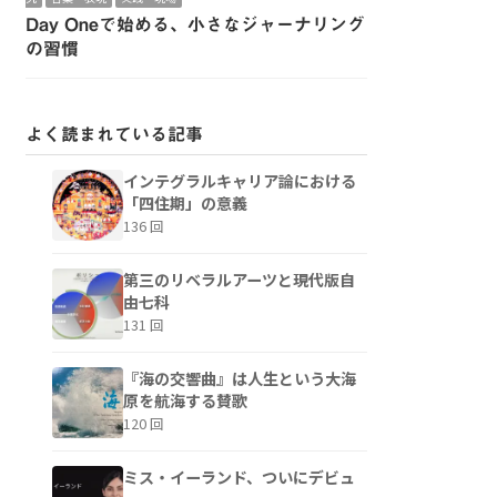
Day Oneで始める、小さなジャーナリング
の習慣
よく読まれている記事
インテグラルキャリア論における
「四住期」の意義
136 回
第三のリベラルアーツと現代版自
由七科
131 回
『海の交響曲』は人生という大海
原を航海する賛歌
120 回
ミス・イーランド、ついにデビュ