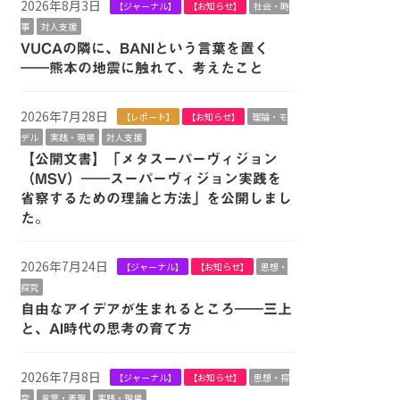
2026年8月3日
【ジャーナル】
【お知らせ】
社会・時
事
対人支援
VUCAの隣に、BANIという言葉を置く
――熊本の地震に触れて、考えたこと
2026年7月28日
【レポート】
【お知らせ】
理論・モ
デル
実践・現場
対人支援
【公開文書】「メタスーパーヴィジョン
（MSV）――スーパーヴィジョン実践を
省察するための理論と方法」を公開しまし
た。
2026年7月24日
【ジャーナル】
【お知らせ】
思想・
探究
自由なアイデアが生まれるところ――三上
と、AI時代の思考の育て方
2026年7月8日
【ジャーナル】
【お知らせ】
思想・探
究
言葉・表現
実践・現場