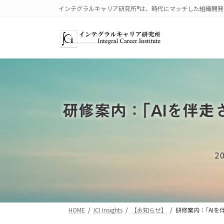
コ
ナ
インテグラルキャリア研究所®は、時代にマッチした組織開
ン
ビ
テ
ゲ
ン
ー
ツ
シ
へ
ョ
ス
ン
キ
に
ッ
移
研修案内：｢AIを伴
プ
動
2
HOME
ICI Insights
【お知らせ】
研修案内：｢AI