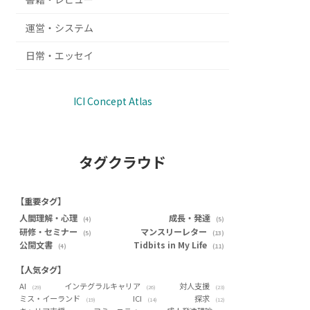
運営・システム
日常・エッセイ
ICI Concept Atlas
タグクラウド
【重要タグ】
人間理解・心理
成長・発達
(4)
(5)
研修・セミナー
マンスリーレター
(5)
(13)
公開文書
Tidbits in My Life
(4)
(11)
【人気タグ】
AI
インテグラルキャリア
対人支援
(29)
(26)
(23)
ミス・イーランド
ICI
探求
(19)
(14)
(12)