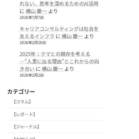
れない、思考を深めるためのAI活用
に
横山 慶一
より
2026年7月7日
キャリアコンサルティングは社会を
支えるインフラ
に
横山 慶一
より
2026年2月26日
2025年；クマとの競存を考える
—“人里に出る理由”とこれからの向
き合い
に
横山 慶一
より
2026年2月2日
カテゴリー
【コラム】
【レポート】
【ジャーナル】