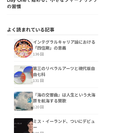
の習慣
よく読まれている記事
インテグラルキャリア論における
「四住期」の意義
136 回
第三のリベラルアーツと現代版自
由七科
131 回
『海の交響曲』は人生という大海
原を航海する賛歌
120 回
ミス・イーランド、ついにデビュ
ー