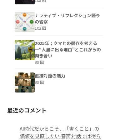
108 回
ナラティブ・リフレクション――語り
の省察
102 回
2025年；クマとの競存を考える
—“人里に出る理由”とこれからの
向き合い
99 回
直接対話の魅力
99 回
最近のコメント
AI時代だからこそ、「書くこと」の
価値を見直したい―― 音声対話では得ら