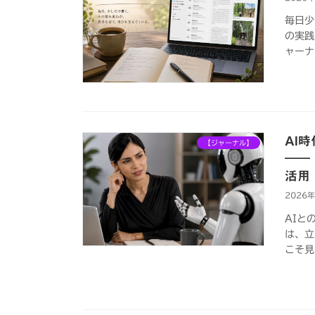
毎日少
の実践
ャーナ
AI
【ジャーナル】
――
活用
2026
AIと
は、立
こそ見