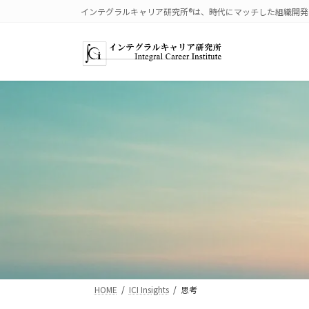
コ
ナ
インテグラルキャリア研究所®は、時代にマッチした組織開
ン
ビ
テ
ゲ
ン
ー
ツ
シ
へ
ョ
ス
ン
キ
に
ッ
移
プ
動
HOME
ICI Insights
思考