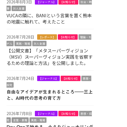
2026年8月3日
【ジャーナル】
【お知らせ】
社会・時
事
対人支援
VUCAの隣に、BANIという言葉を置く――熊本
の地震に触れて、考えたこと
2026年7月28日
【レポート】
【お知らせ】
理論・モ
デル
実践・現場
対人支援
【公開文書】「メタスーパーヴィジョン
（MSV）――スーパーヴィジョン実践を省察す
るための理論と方法」を公開しました。
2026年7月24日
【ジャーナル】
【お知らせ】
思想・
探究
自由なアイデアが生まれるところ――三上
と、AI時代の思考の育て方
2026年7月8日
【ジャーナル】
【お知らせ】
思想・探
究
言葉・表現
実践・現場
Day Oneで始める、小さなジャーナリング