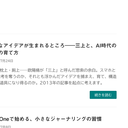
なアイデアが生まれるところ――三上と、AI時代の
の育て方
年7月24日
枕上・厠上――欧陽脩が「三上」と呼んだ思索の余白。スマホと
思考を奪うのか、それとも浮かんだアイデアを捕まえ、育て、構造
道具になり得るのか。2013年の記事を起点に考えます。
続きを読む
y Oneで始める、小さなジャーナリングの習慣
年7月8日