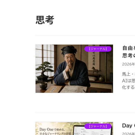
思考
自由
【ジャーナル】
思考
2026
馬上・
AIは
化する
Da
【ジャーナル】
2026