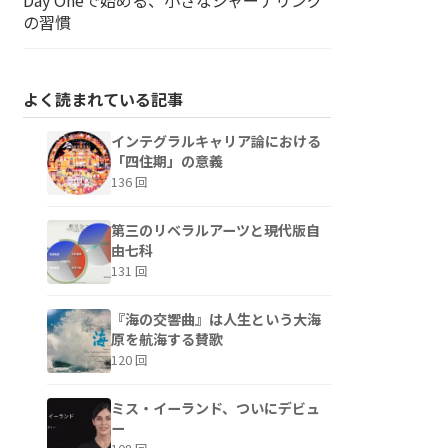
の習慣
よく読まれている記事
インテグラルキャリア論における
「四住期」の意義
136 回
第三のリベラルアーツと現代版自
由七科
131 回
『海の交響曲』は人生という大海
原を航海する賛歌
120 回
ミス・イーランド、ついにデビュ
ー