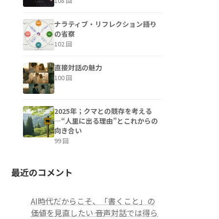
108 回
ナラティブ・リフレクション――語り
の省察
102 回
直接対話の魅力
100 回
2025年；クマとの競存を考える
—“人里に出る理由”とこれからの
向き合い
99 回
最近のコメント
AI時代だからこそ、「書くこと」の
価値を見直したい―― 音声対話では得ら