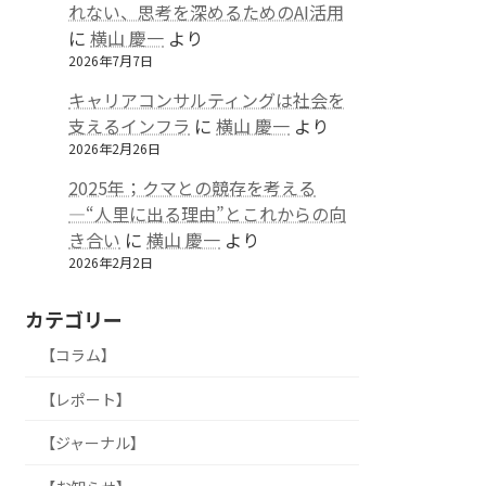
れない、思考を深めるためのAI活用
に
横山 慶一
より
2026年7月7日
キャリアコンサルティングは社会を
支えるインフラ
に
横山 慶一
より
2026年2月26日
2025年；クマとの競存を考える
—“人里に出る理由”とこれからの向
き合い
に
横山 慶一
より
2026年2月2日
カテゴリー
【コラム】
【レポート】
【ジャーナル】