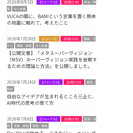
2026年8月3日
【ジャーナル】
【お知らせ】
社会・時
事
対人支援
VUCAの隣に、BANIという言葉を置く――熊本
の地震に触れて、考えたこと
2026年7月28日
【レポート】
【お知らせ】
理論・モ
デル
実践・現場
対人支援
【公開文書】「メタスーパーヴィジョン
（MSV）――スーパーヴィジョン実践を省察す
るための理論と方法」を公開しました。
2026年7月24日
【ジャーナル】
【お知らせ】
思想・
探究
自由なアイデアが生まれるところ――三上と、
AI時代の思考の育て方
2026年7月8日
【ジャーナル】
【お知らせ】
思想・探
究
言葉・表現
実践・現場
Day Oneで始める、小さなジャーナリング