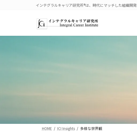
コ
ナ
インテグラルキャリア研究所®は、時代にマッチした組織開
ン
ビ
テ
ゲ
ン
ー
ツ
シ
へ
ョ
ス
ン
キ
に
ッ
移
プ
動
HOME
ICI Insights
多様な世界観