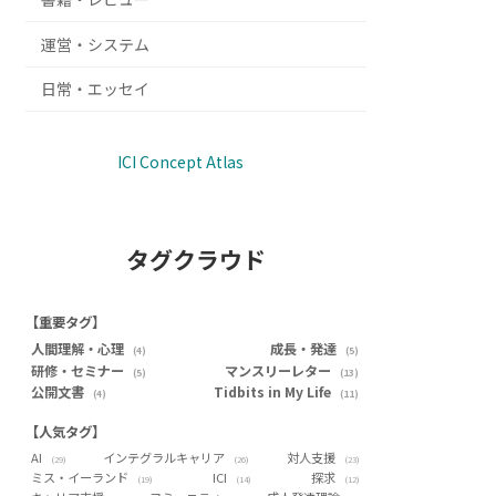
運営・システム
日常・エッセイ
ICI Concept Atlas
タグクラウド
【重要タグ】
人間理解・心理
成長・発達
(4)
(5)
研修・セミナー
マンスリーレター
(5)
(13)
公開文書
Tidbits in My Life
(4)
(11)
【人気タグ】
AI
インテグラルキャリア
対人支援
(29)
(26)
(23)
ミス・イーランド
ICI
探求
(19)
(14)
(12)