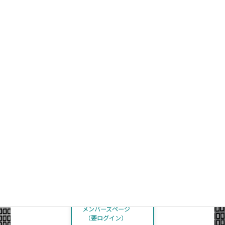
支援の専門家の人
実践をもっと深めませんか
みんなで話したい人
仲間と学びあいましょう
ICIメンバーの方
メンバーズページ
（要ログイン）