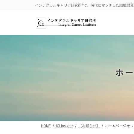
コ
ナ
インテグラルキャリア研究所®は、時代にマッチした組織開
ン
ビ
テ
ゲ
ン
ー
ツ
シ
へ
ョ
ス
ン
キ
に
ッ
移
プ
動
ホー
HOME
ICI Insights
【お知らせ】
ホームページをリ