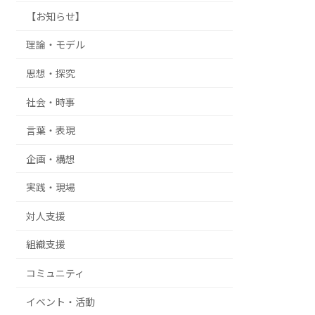
【お知らせ】
理論・モデル
思想・探究
社会・時事
言葉・表現
企画・構想
実践・現場
対人支援
組織支援
コミュニティ
イベント・活動