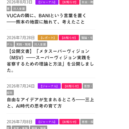
2026年8月3日
【ジャーナル】
【お知らせ】
社会・時
事
対人支援
VUCAの隣に、BANIという言葉を置く
――熊本の地震に触れて、考えたこと
2026年7月28日
【レポート】
【お知らせ】
理論・モ
デル
実践・現場
対人支援
【公開文書】「メタスーパーヴィジョン
（MSV）――スーパーヴィジョン実践を
省察するための理論と方法」を公開しまし
た。
2026年7月24日
【ジャーナル】
【お知らせ】
思想・
探究
自由なアイデアが生まれるところ――三上
と、AI時代の思考の育て方
2026年7月8日
【ジャーナル】
【お知らせ】
思想・探
究
言葉・表現
実践・現場