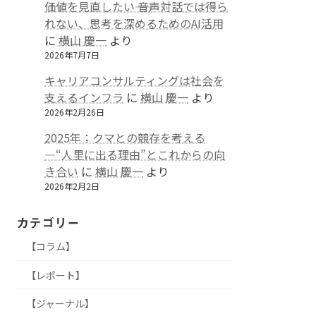
価値を見直したい―― 音声対話では得ら
れない、思考を深めるためのAI活用
に
横山 慶一
より
2026年7月7日
キャリアコンサルティングは社会を
支えるインフラ
に
横山 慶一
より
2026年2月26日
2025年；クマとの競存を考える
—“人里に出る理由”とこれからの向
き合い
に
横山 慶一
より
2026年2月2日
カテゴリー
【コラム】
【レポート】
【ジャーナル】