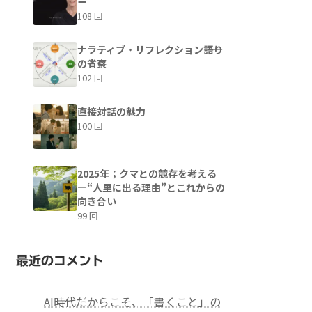
ー
108 回
ナラティブ・リフレクション――語り
の省察
102 回
直接対話の魅力
100 回
2025年；クマとの競存を考える
—“人里に出る理由”とこれからの
向き合い
99 回
最近のコメント
AI時代だからこそ、「書くこと」の