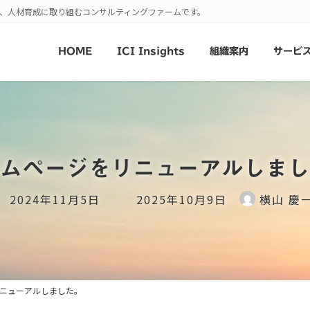
発、人材育成に取り組むコンサルティングファームです。
HOME
ICI Insights
組織案内
サービ
ムページをリニューアルしまし
最
2024年11月5日
2025年10月9日
横山 慶
終
更
新
日
時
ニューアルしました。
: