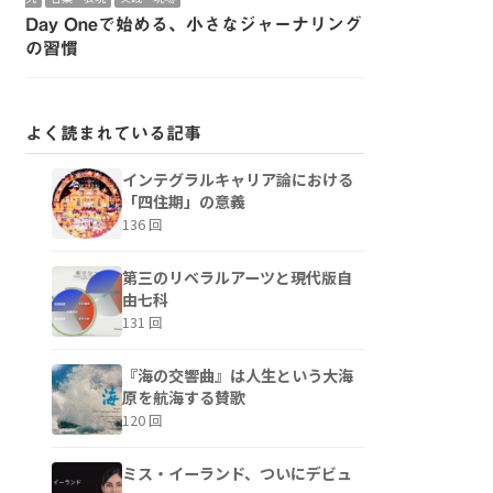
Day Oneで始める、小さなジャーナリング
の習慣
よく読まれている記事
インテグラルキャリア論における
「四住期」の意義
136 回
第三のリベラルアーツと現代版自
由七科
131 回
『海の交響曲』は人生という大海
原を航海する賛歌
120 回
ミス・イーランド、ついにデビュ