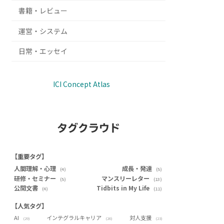
書籍・レビュー
運営・システム
日常・エッセイ
ICI Concept Atlas
タグクラウド
【重要タグ】
人間理解・心理
成長・発達
(4)
(5)
研修・セミナー
マンスリーレター
(5)
(13)
公開文書
Tidbits in My Life
(4)
(11)
【人気タグ】
AI
インテグラルキャリア
対人支援
(29)
(26)
(23)