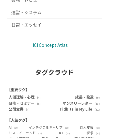
運営・システム
日常・エッセイ
ICI Concept Atlas
タグクラウド
【重要タグ】
人間理解・心理
成長・発達
(4)
(5)
研修・セミナー
マンスリーレター
(5)
(13)
公開文書
Tidbits in My Life
(4)
(11)
【人気タグ】
AI
インテグラルキャリア
対人支援
(29)
(26)
(23)
ミス・イーランド
ICI
探求
(19)
(14)
(12)