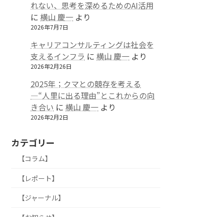
れない、思考を深めるためのAI活用
に
横山 慶一
より
2026年7月7日
キャリアコンサルティングは社会を
支えるインフラ
に
横山 慶一
より
2026年2月26日
2025年；クマとの競存を考える
—“人里に出る理由”とこれからの向
き合い
に
横山 慶一
より
2026年2月2日
カテゴリー
【コラム】
【レポート】
【ジャーナル】