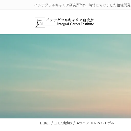
コ
ナ
インテグラルキャリア研究所®は、時代にマッチした組織開
ン
ビ
テ
ゲ
ン
ー
ツ
シ
へ
ョ
ス
ン
キ
に
ッ
移
プ
動
HOME
ICI Insights
4ライン10レベルモデル