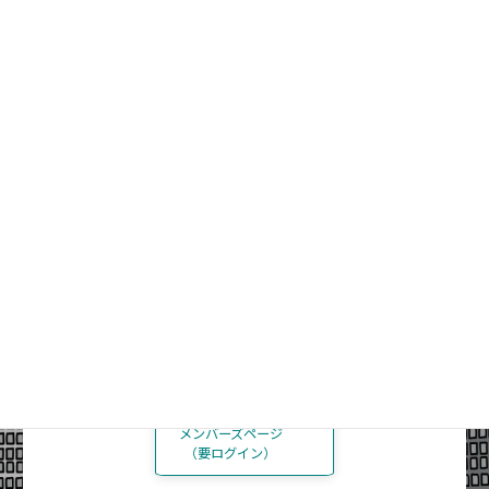
支援の専門家の人
実践をもっと深めませんか
みんなで話したい人
仲間と学びあいましょう
ICIメンバーの方
メンバーズページ
（要ログイン）